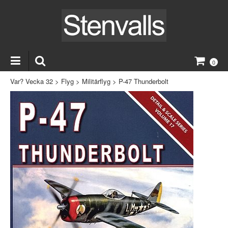
0
Var? Vecka 32
>
Flyg
>
Militärflyg
>
P-47 Thunderbolt