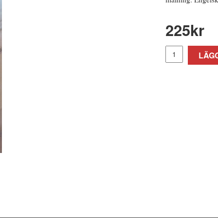
225
kr
LÄGG