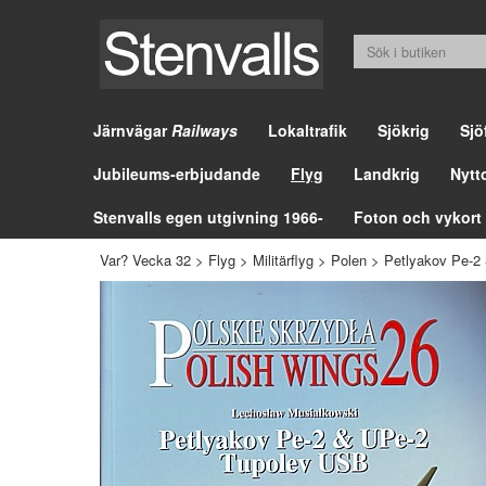
Järnvägar
Railways
Lokaltrafik
Sjökrig
Sjö
Jubileums-erbjudande
Flyg
Landkrig
Nytt
Stenvalls egen utgivning 1966-
Foton och vykort
Var? Vecka 32
>
Flyg
>
Militärflyg
>
Polen
>
Petlyakov Pe-2