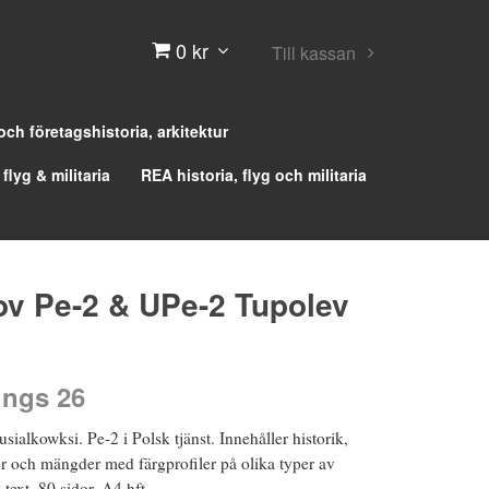
0 kr
Till kassan
 och företagshistoria, arkitektur
 flyg & militaria
REA historia, flyg och militaria
ov Pe-2 & UPe-2 Tupolev
ings 26
alkowksi. Pe-2 i Polsk tjänst. Innehåller historik,
ser och mängder med färgprofiler på olika typer av
text. 80 sidor, A4 hft.