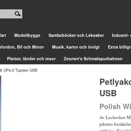
fart
Modellbygge
Samlarböcker och Leksaker
Industri-
ofordon, Bil och Motor
Musik, kartor och övrigt
Extra billigt
Platser, länder och resor
Zeunert's Schmalspurbahnen
 & UPe-2 Tupolev USB
Petlyak
USB
Polish W
Av Lechoslaw Musi
piloters berättel
målning. Engelsk 