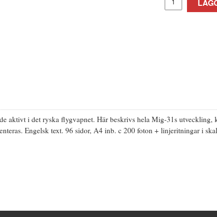
LÄGG
e aktivt i det ryska flygvapnet. Här beskrivs hela Mig-31s utveckling, k
nteras. Engelsk text. 96 sidor, A4 inb. c 200 foton + linjeritningar i ska