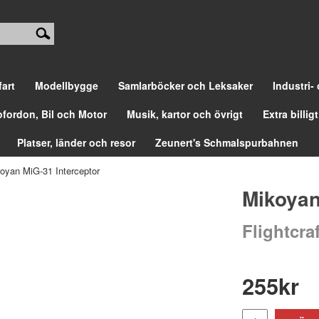
fart
Modellbygge
Samlarböcker och Leksaker
Industri-
ofordon, Bil och Motor
Musik, kartor och övrigt
Extra billigt
Platser, länder och resor
Zeunert's Schmalspurbahnen
oyan MiG-31 Interceptor
Mikoyan
Flightcraf
255
kr