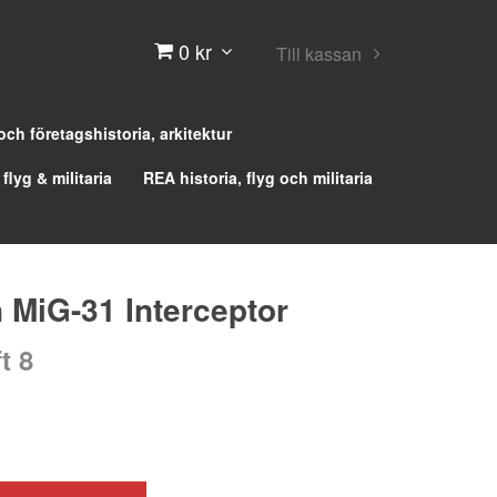
0 kr
Till kassan
 och företagshistoria, arkitektur
 flyg & militaria
REA historia, flyg och militaria
 MiG-31 Interceptor
t 8