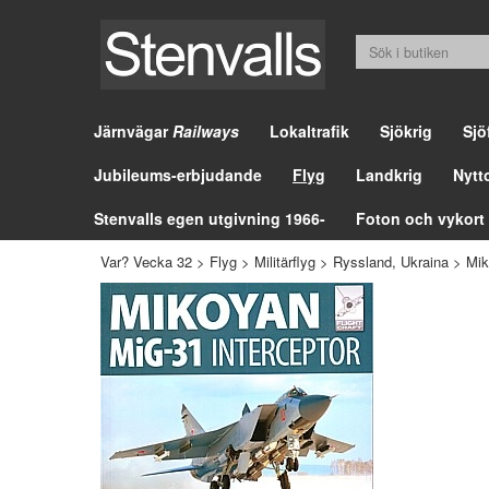
Järnvägar
Railways
Lokaltrafik
Sjökrig
Sjö
Jubileums-erbjudande
Flyg
Landkrig
Nytt
Stenvalls egen utgivning 1966-
Foton och vykort
Var? Vecka 32
>
Flyg
>
Militärflyg
>
Ryssland, Ukraina
>
Mik