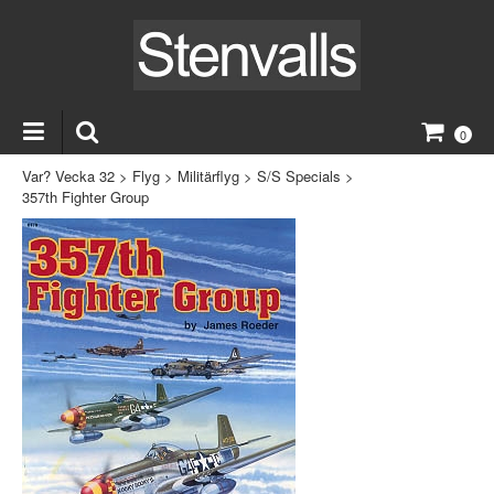
0
Var? Vecka 32
>
Flyg
>
Militärflyg
>
S/S Specials
>
357th Fighter Group