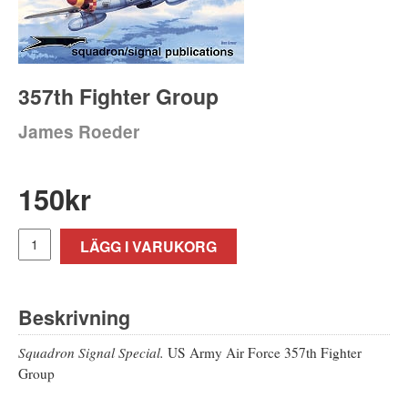
357th Fighter Group
James Roeder
150
kr
LÄGG I VARUKORG
Beskrivning
Squadron Signal Special.
US Army Air Force 357th Fighter
Group