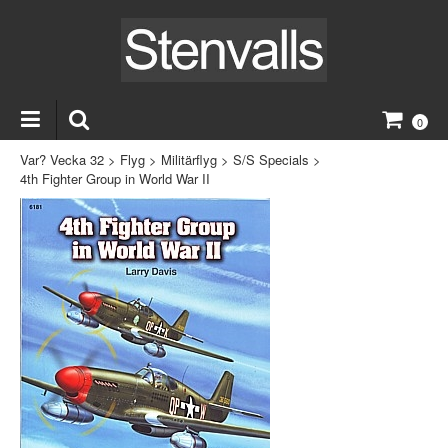
0
Var? Vecka 32
>
Flyg
>
Militärflyg
>
S/S Specials
>
4th Fighter Group in World War II