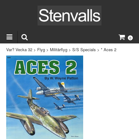
0
Var? Vecka 32
>
Flyg
>
Militärflyg
>
S/S Specials
>
* Aces 2