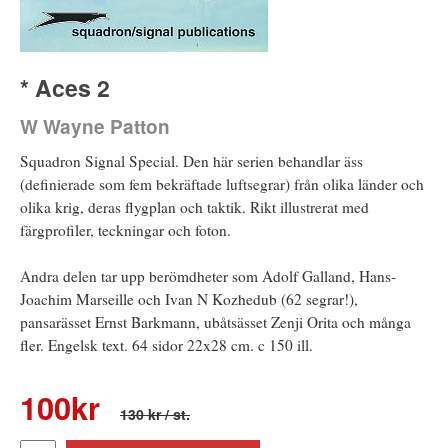
* Aces 2
W Wayne Patton
Squadron Signal Special. Den här serien behandlar äss
(definierade som fem bekräftade luftsegrar) från olika länder och
olika krig, deras flygplan och taktik. Rikt illustrerat med
färgprofiler, teckningar och foton.
Andra delen tar upp berömdheter som Adolf Galland, Hans-
Joachim Marseille och Ivan N Kozhedub (62 segrar!),
pansarässet Ernst Barkmann, ubåtsässet Zenji Orita och många
fler. Engelsk text. 64 sidor 22x28 cm. c 150 ill.
100
kr
130 kr
/ st.