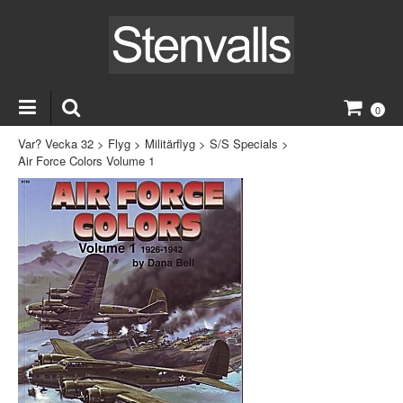
0
Var? Vecka 32
>
Flyg
>
Militärflyg
>
S/S Specials
>
Air Force Colors Volume 1