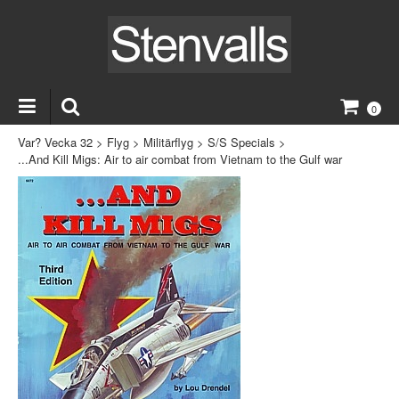
0
Var? Vecka 32
>
Flyg
>
Militärflyg
>
S/S Specials
>
...And Kill Migs: Air to air combat from Vietnam to the Gulf war