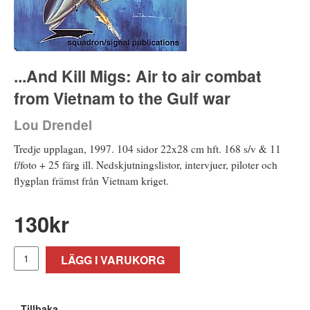
...And Kill Migs: Air to air combat
from Vietnam to the Gulf war
Lou Drendel
Tredje upplagan, 1997. 104 sidor 22x28 cm hft. 168 s/v & 11
f/foto + 25 färg ill. Nedskjutningslistor, intervjuer, piloter och
flygplan främst från Vietnam kriget.
130
kr
LÄGG I VARUKORG
Tillbaka