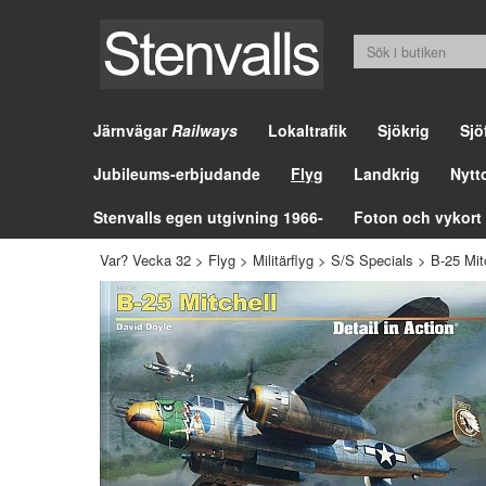
Järnvägar
Railways
Lokaltrafik
Sjökrig
Sjö
Jubileums-erbjudande
Flyg
Landkrig
Nytt
Stenvalls egen utgivning 1966-
Foton och vykort
Var? Vecka 32
>
Flyg
>
Militärflyg
>
S/S Specials
>
B-25 Mit