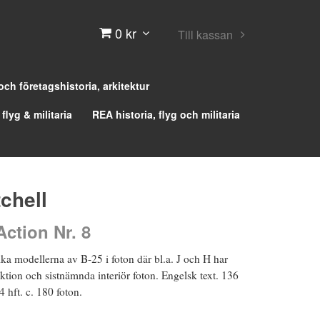
0 kr
Till kassan
 och företagshistoria, arkitektur
 flyg & militaria
REA historia, flyg och militaria
chell
Action Nr. 8
ika modellerna av B-25 i foton där bl.a. J och H har
tion och sistnämnda interiör foton. Engelsk text. 136
4 hft. c. 180 foton.