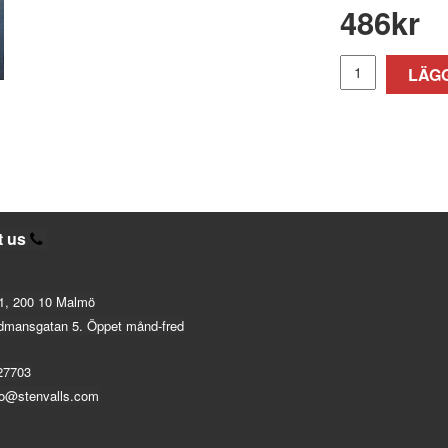
486
kr
LÄGG
t us
1, 200 10 Malmö
dmansgatan 5. Öppet månd-fred
27703
fo@stenvalls.com