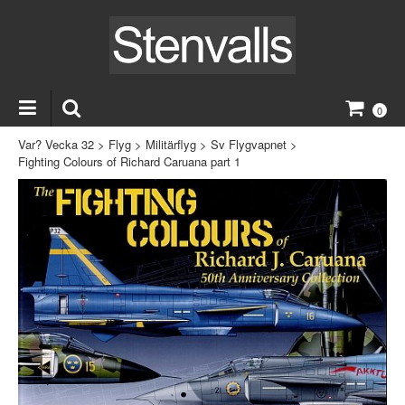
0
Var? Vecka 32
>
Flyg
>
Militärflyg
>
Sv Flygvapnet
>
Fighting Colours of Richard Caruana part 1