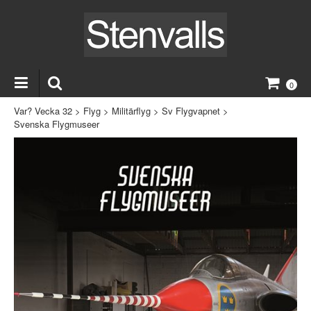
0
Var? Vecka 32
>
Flyg
>
Militärflyg
>
Sv Flygvapnet
>
Svenska Flygmuseer