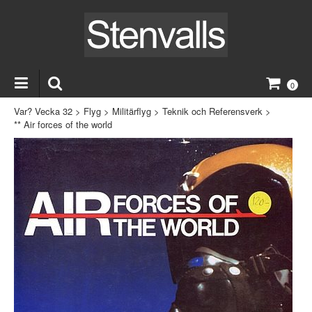
0
Var? Vecka 32
>
Flyg
>
Militärflyg
>
Teknik och Referensverk
>
** Air forces of the world