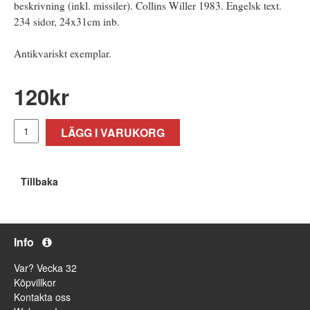
beskrivning (inkl. missiler). Collins Willer 1983. Engelsk text.
234 sidor, 24x31cm inb.
Antikvariskt exemplar.
120
kr
LÄGG I VARUKORG
Tillbaka
Info
Var? Vecka 32
Köpvillkor
Kontakta oss