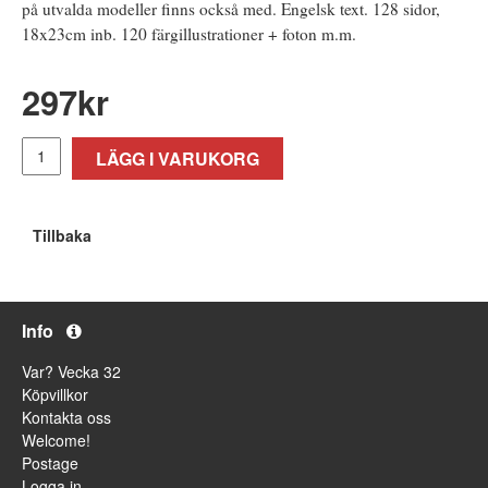
på utvalda modeller finns också med. Engelsk text. 128 sidor,
18x23cm inb. 120 färgillustrationer + foton m.m.
297
kr
LÄGG I VARUKORG
Tillbaka
Info
Var? Vecka 32
Köpvillkor
Kontakta oss
Welcome!
Postage
Logga in