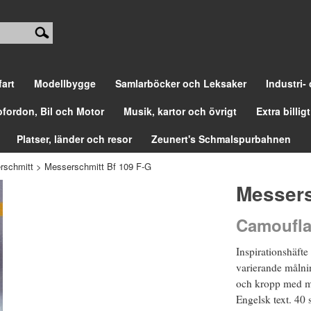
fart
Modellbygge
Samlarböcker och Leksaker
Industri-
ofordon, Bil och Motor
Musik, kartor och övrigt
Extra billigt
Platser, länder och resor
Zeunert's Schmalspurbahnen
rschmitt
>
Messerschmitt Bf 109 F-G
Messers
Camoufla
Inspirationshäfte
varierande målni
och kropp med me
Engelsk text. 40 