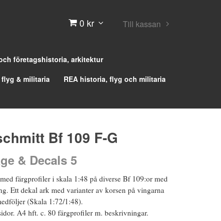
0 kr
Till kassan
 och företagshistoria, arkitektur
 flyg & militaria
REA historia, flyg och militaria
chmitt Bf 109 F-G
ge & Decals 5
 med färgprofiler i skala 1:48 på diverse Bf 109:or med
ng. Ett dekal ark med varianter av korsen på vingarna
dföljer (Skala 1:72/1:48).
sidor. A4 hft. c. 80 färgprofiler m. beskrivningar.