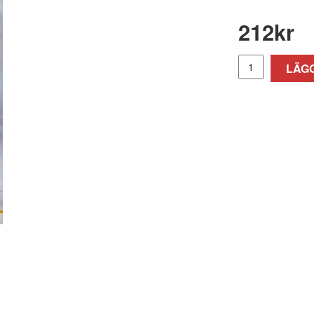
212
kr
LÄGG