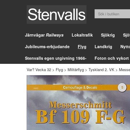
Järnvägar
Railways
Lokaltrafik
Sjökrig
Sjö
Jubileums-erbjudande
Flyg
Landkrig
Nytt
Stenvalls egen utgivning 1966-
Foton och vykort
Var? Vecka 32
>
Flyg
>
Militärflyg
>
Tyskland 2. VK
>
Messe