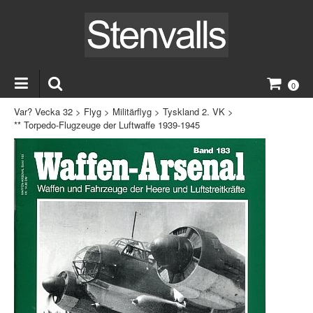
0
Var? Vecka 32
>
Flyg
>
Militärflyg
>
Tyskland 2. VK
>
** Torpedo-Flugzeuge der Luftwaffe 1939-1945