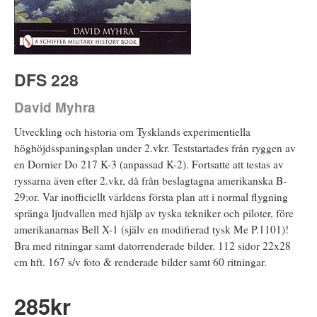
DFS 228
David Myhra
Utveckling och historia om Tysklands experimentiella
höghöjdsspaningsplan under 2.vkr. Teststartades från ryggen av
en Dornier Do 217 K-3 (anpassad K-2). Fortsatte att testas av
ryssarna även efter 2.vkr, då från beslagtagna amerikanska B-
29:or. Var inofficiellt världens första plan att i normal flygning
spränga ljudvallen med hjälp av tyska tekniker och piloter, före
amerikanarnas Bell X-1 (själv en modifierad tysk Me P.1101)!
Bra med ritningar samt datorrenderade bilder. 112 sidor 22x28
cm hft. 167 s/v foto & renderade bilder samt 60 ritningar.
285
kr