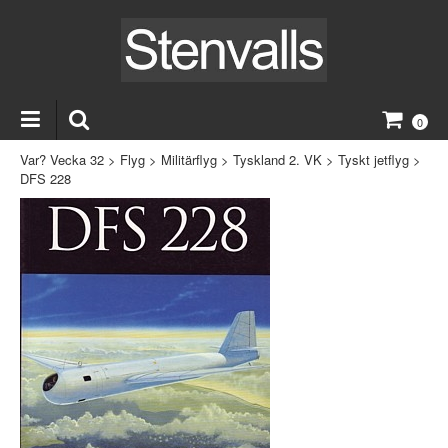
0
Var? Vecka 32
>
Flyg
>
Militärflyg
>
Tyskland 2. VK
>
Tyskt jetflyg
>
DFS 228