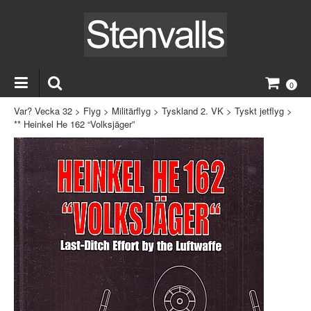
0
Var? Vecka 32
>
Flyg
>
Militärflyg
>
Tyskland 2. VK
>
Tyskt jetflyg
>
** Heinkel He 162 “Volksjäger”