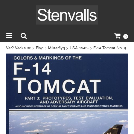
0
Var? Vecka 32
>
Flyg
>
Militärflyg
>
USA 1945-
>
F-14 Tomcat (vol3)