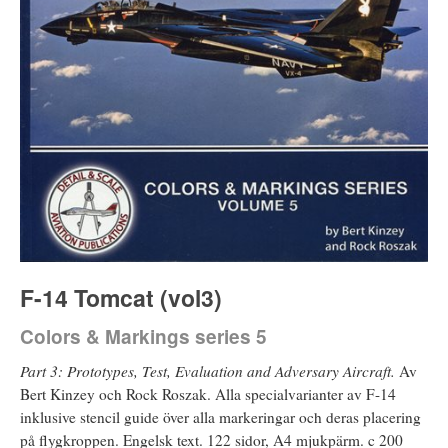
F-14 Tomcat (vol3)
Colors & Markings series 5
Part 3: Prototypes, Test, Evaluation and Adversary Aircraft.
Av
Bert Kinzey och Rock Roszak. Alla specialvarianter av F-14
inklusive stencil guide över alla markeringar och deras placering
på flygkroppen. Engelsk text. 122 sidor, A4 mjukpärm. c 200