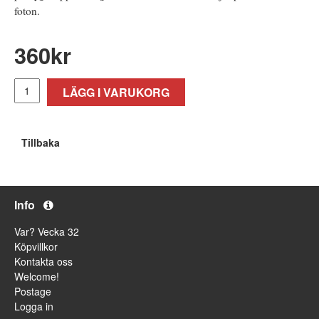
foton.
360
kr
LÄGG I VARUKORG
Tillbaka
Info
Var? Vecka 32
Köpvillkor
Kontakta oss
Welcome!
Postage
Logga in