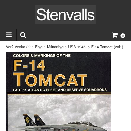
0
Var? Vecka 32
>
Flyg
>
Militärflyg
>
USA 1945-
>
F-14 Tomcat (vol1)