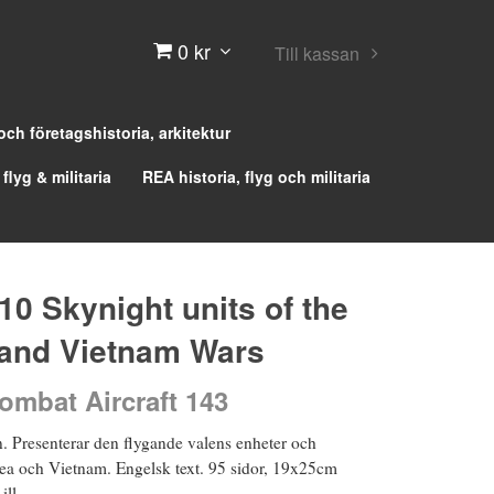
0 kr
Till kassan
 och företagshistoria, arkitektur
 flyg & militaria
REA historia, flyg och militaria
10 Skynight units of the
and Vietnam Wars
ombat Aircraft 143
 Presenterar den flygande valens enheter och
rea och Vietnam. Engelsk text. 95 sidor, 19x25cm
ll.