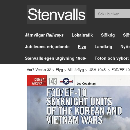
Järnvägar
Railways
Lokaltrafik
Sjökrig
Sjö
Jubileums-erbjudande
Flyg
Landkrig
Nytt
Stenvalls egen utgivning 1966-
Foton och vykort
Var? Vecka 32
>
Flyg
>
Militärflyg
>
USA 1945-
>
F3D/EF-10 