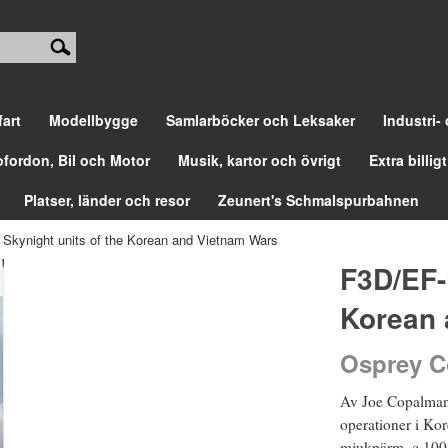
fart
Modellbygge
Samlarböcker och Leksaker
Industri-
ofordon, Bil och Motor
Musik, kartor och övrigt
Extra billigt
Platser, länder och resor
Zeunert's Schmalspurbahnen
Skynight units of the Korean and Vietnam Wars
F3D/EF-
Korean 
Osprey C
Av Joe Copalman.
operationer i Ko
mjukpärm. c 100 i