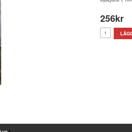
256
kr
LÄGG
t us