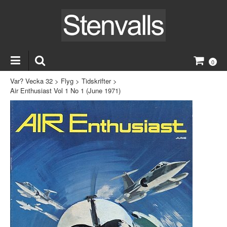
0
Var? Vecka 32
>
Flyg
>
Tidskrifter
>
Air Enthusiast Vol 1 No 1 (June 1971)