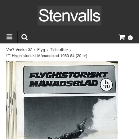
0
Var? Vecka 32
>
Flyg
>
Tidskrifter
>
!** Flyghistoriskt Månadsblad 1983-84 (20 nr)