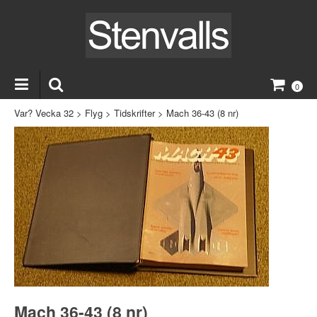
0
Var? Vecka 32
>
Flyg
>
Tidskrifter
>
Mach 36-43 (8 nr)
Mach 36-43 (8 nr)