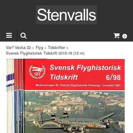
0
Var? Vecka 32
>
Flyg
>
Tidskrifter
>
Svensk Flyghistorisk Tidskrift 2015-16 (12 nr)