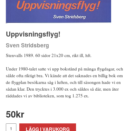
Uppvisningsflyg!
Sven Stridsberg
Stenvalls 1989. 60 sidor 21x20 cm, rikt ill, hft.
Under 1980-talet satte vi upp bokstånd på många flygdagar, och
sålde ofta riktigt bra. Vi kände att det saknades en billig bok om
de flygplan besökarna såg i luften, och till säsongen hade vi en
sådan klar. Den trycktes i 3.000 ex och såldes så där, men åter
räddades vi av biblioteken, som tog 1.275 ex.
50
kr
LÄGG I VARUKORG