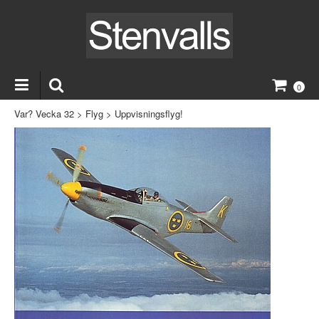
0
Var? Vecka 32
>
Flyg
>
Uppvisningsflyg!