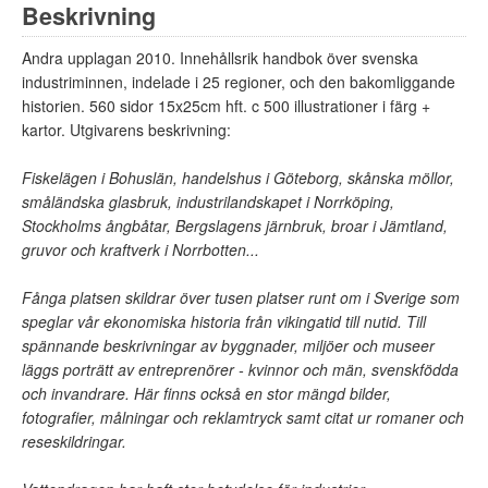
Beskrivning
Andra upplagan 2010. Innehållsrik handbok över svenska
industriminnen, indelade i 25 regioner, och den bakomliggande
historien. 560 sidor 15x25cm hft. c 500 illustrationer i färg +
kartor. Utgivarens beskrivning:
Fiskelägen i Bohuslän, handelshus i Göteborg, skånska möllor,
småländska glasbruk, industrilandskapet i Norrköping,
Stockholms ångbåtar, Bergslagens järnbruk, broar i Jämtland,
gruvor och kraftverk i Norrbotten...
Fånga platsen skildrar över tusen platser runt om i Sverige som
speglar vår ekonomiska historia från vikingatid till nutid. Till
spännande beskrivningar av byggnader, miljöer och museer
läggs porträtt av entreprenörer - kvinnor och män, svenskfödda
och invandrare. Här finns också en stor mängd bilder,
fotografier, målningar och reklamtryck samt citat ur romaner och
reseskildringar.