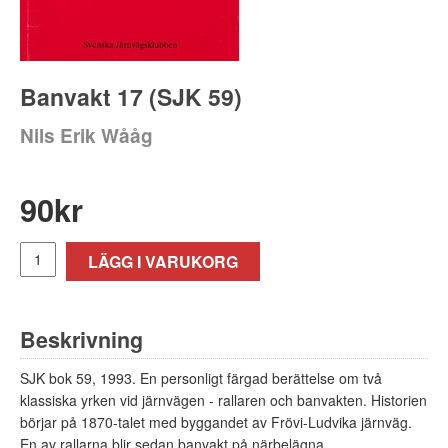
Banvakt 17 (SJK 59)
Nils Erik Wååg
90
kr
LÄGG I VARUKORG
Beskrivning
SJK bok 59, 1993. En personligt färgad berättelse om två
klassiska yrken vid järnvägen - rallaren och banvakten. Historien
börjar på 1870-talet med byggandet av Frövi-Ludvika järnväg.
En av rallarna blir sedan banvakt på närbelägna