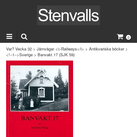
0
Var? Vecka 32
>
Järnvägar <i>Railways</i>
>
Antikvariska böcker
>
<!--1-->Sverige
>
Banvakt 17 (SJK 59)