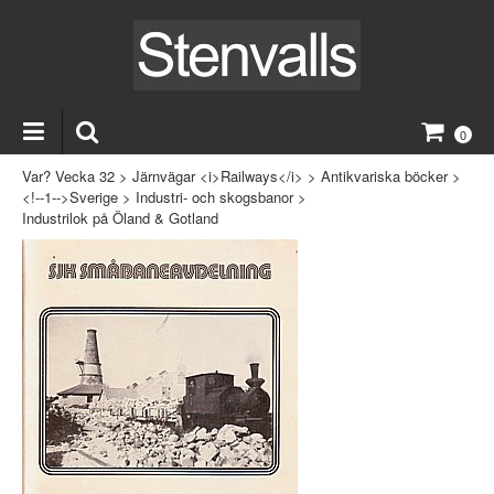
0
Var? Vecka 32
>
Järnvägar <i>Railways</i>
>
Antikvariska böcker
>
<!--1-->Sverige
>
Industri- och skogsbanor
>
Industrilok på Öland & Gotland