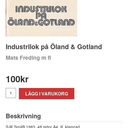
Industrilok på Öland & Gotland
Mats Freding m fl
100
kr
LÄGG I VARUKORG
Beskrivning
SJK SmåB 1983. 48 sidor A4, ill, klamrad.