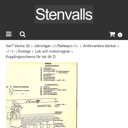
0
Var? Vecka 32
>
Järnvägar <i>Railways</i>
>
Antikvariska böcker
>
<!--1-->Sverige
>
Lok och motorvagnar
>
Kopplingsschema för lok litt D