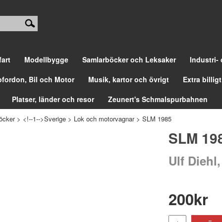
fart
Modellbygge
Samlarböcker och Leksaker
Industri-
ofordon, Bil och Motor
Musik, kartor och övrigt
Extra billigt
Platser, länder och resor
Zeunert's Schmalspurbahnen
öcker
>
<!--1-->Sverige
>
Lok och motorvagnar
>
SLM 1985
SLM 19
Ulf Diehl
200
kr