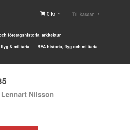
0 kr
Till kassan
 och företagshistoria, arkitektur
 flyg & militaria
REA historia, flyg och militaria
85
, Lennart Nilsson