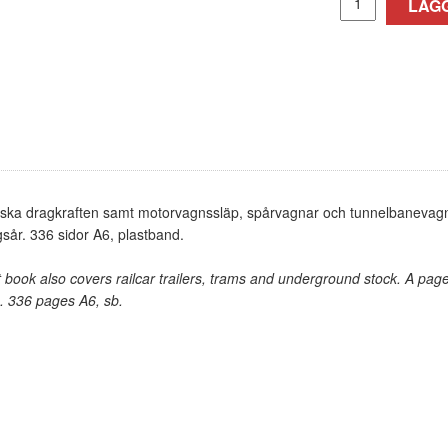
LÄGG
ka dragkraften samt motorvagnssläp, spårvagnar och tunnelbanevagnar
ngsår. 336 sidor A6, plastband.
book also covers railcar trailers, trams and underground stock. A page 
n. 336 pages A6, sb.