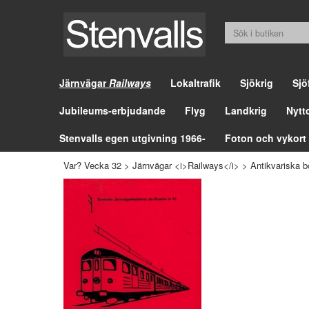
Järnvägar
Railways
Lokaltrafik
Sjökrig
Sjö
Jubileums-erbjudande
Flyg
Landkrig
Nytt
Stenvalls egen utgivning 1966-
Foton och vykort
Var? Vecka 32
>
Järnvägar <i>Railways</i>
>
Antikvariska b