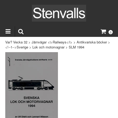
0
Var? Vecka 32
>
Järnvägar <i>Railways</i>
>
Antikvariska böcker
>
<!--1-->Sverige
>
Lok och motorvagnar
>
SLM 1994