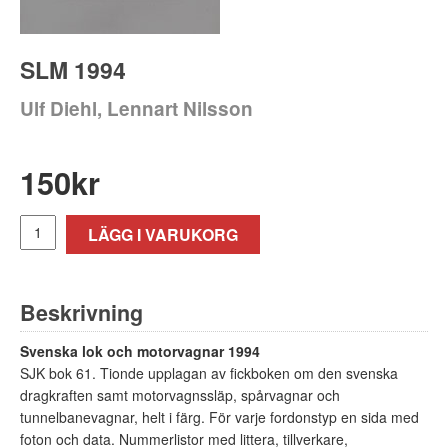
SLM 1994
Ulf Diehl, Lennart Nilsson
150
kr
LÄGG I VARUKORG
Beskrivning
Svenska lok och motorvagnar 1994
SJK bok 61. Tionde upplagan av fickboken om den svenska
dragkraften samt motorvagnssläp, spårvagnar och
tunnelbanevagnar, helt i färg. För varje fordonstyp en sida med
foton och data. Nummerlistor med littera, tillverkare,