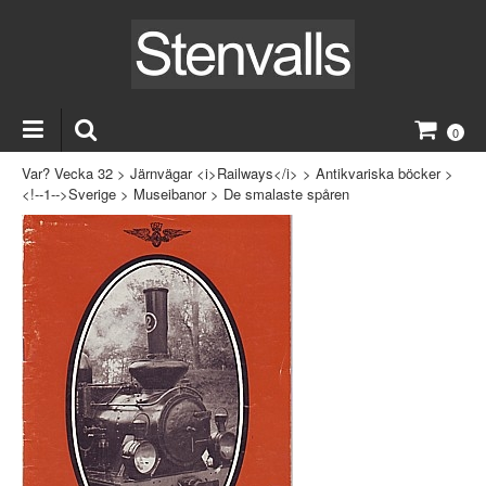
0
Var? Vecka 32
>
Järnvägar <i>Railways</i>
>
Antikvariska böcker
>
<!--1-->Sverige
>
Museibanor
>
De smalaste spåren