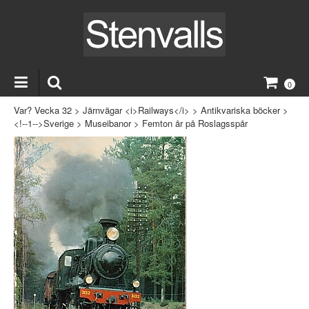
0
Var? Vecka 32
>
Järnvägar <i>Railways</i>
>
Antikvariska böcker
>
<!--1-->Sverige
>
Museibanor
>
Femton år på Roslagsspår