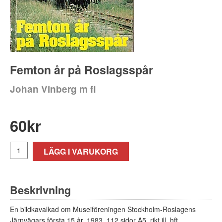
Femton år på Roslagsspår
Johan Vinberg m fl
60
kr
LÄGG I VARUKORG
Beskrivning
En bildkavalkad om Museiföreningen Stockholm-Roslagens
Järnvägars första 15 år. 1983, 112 sidor A5, rikt ill, hft.