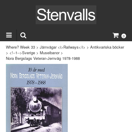
0
Where? Week 33
>
Järnvägar <i>Railways</i>
>
Antikvariska böcker
>
<!--1-->Sverige
>
Museibanor
>
Nora Bergslags Veteran-Jernväg 1978-1988