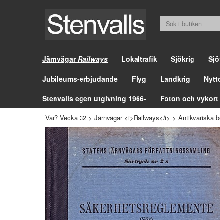
Järnvägar
Railways
Lokaltrafik
Sjökrig
Sjö
Jubileums-erbjudande
Flyg
Landkrig
Nytt
Stenvalls egen utgivning 1966-
Foton och vykort
Var? Vecka 32
>
Järnvägar <i>Railways</i>
>
Antikvariska b