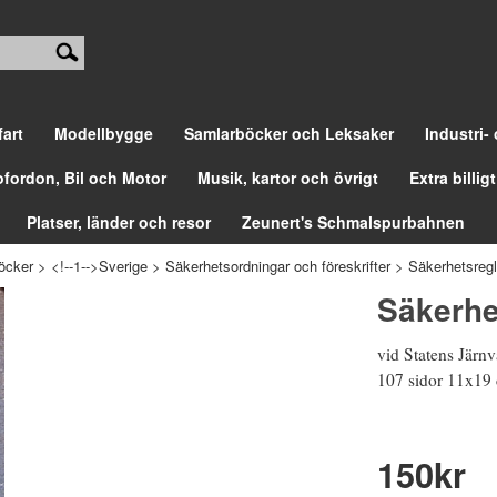
fart
Modellbygge
Samlarböcker och Leksaker
Industri-
ofordon, Bil och Motor
Musik, kartor och övrigt
Extra billigt
Platser, länder och resor
Zeunert's Schmalspurbahnen
öcker
>
<!--1-->Sverige
>
Säkerhetsordningar och föreskrifter
>
Säkerhetsregl
Säkerhe
vid Statens Järnv
107 sidor 11x19
150
kr