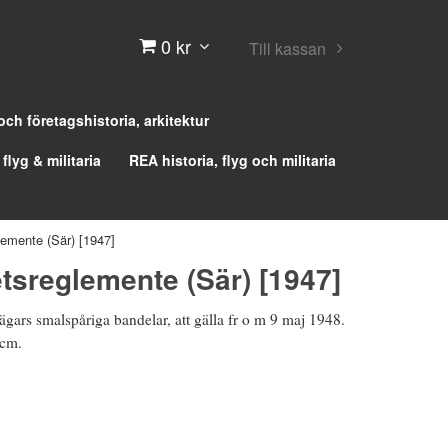
0 kr
Till kassan
 och företagshistoria, arkitektur
 flyg & militaria
REA historia, flyg och militaria
emente (Sär) [1947]
tsreglemente (Sär) [1947]
ägars smalspåriga bandelar, att gälla fr o m 9 maj 1948.
 cm.