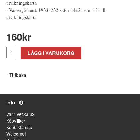
utvikningskarta.
- Västergötland. 1933. 232 sidor 14x21 cm, 181 ill,
utvikningskarta.
160
kr
LÄGG I VARUKORG
Tillbaka
Info
Var? Vecka 32
Köpvillkor
Kontakta oss
Welcome!