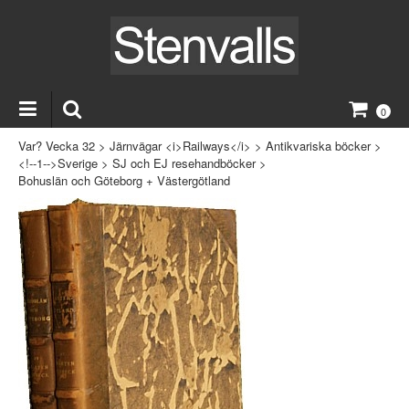
0
Var? Vecka 32
>
Järnvägar <i>Railways</i>
>
Antikvariska böcker
>
<!--1-->Sverige
>
SJ och EJ resehandböcker
>
Bohuslän och Göteborg + Västergötland