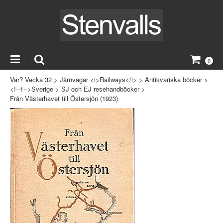
0
Var? Vecka 32
>
Järnvägar <i>Railways</i>
>
Antikvariska böcker
>
<!--1-->Sverige
>
SJ och EJ resehandböcker
>
Från Västerhavet till Östersjön (1923)