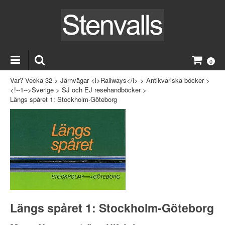
0
Var? Vecka 32
>
Järnvägar <i>Railways</i>
>
Antikvariska böcker
>
<!--1-->Sverige
>
SJ och EJ resehandböcker
>
Längs spåret 1: Stockholm-Göteborg
Längs spåret 1: Stockholm-Göteborg