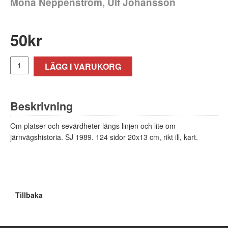
Mona Neppenström, Ulf Johansson
50
kr
LÄGG I VARUKORG
Beskrivning
Om platser och sevärdheter längs linjen och lite om
järnvägshistoria. SJ 1989. 124 sidor 20x13 cm, rikt ill, kart.
Tillbaka