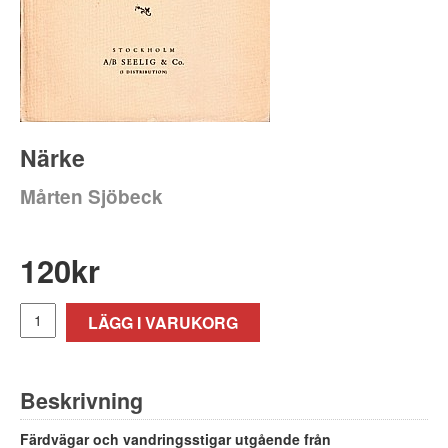
Närke
Mårten Sjöbeck
120
kr
LÄGG I VARUKORG
Beskrivning
Färdvägar och vandringsstigar utgående från