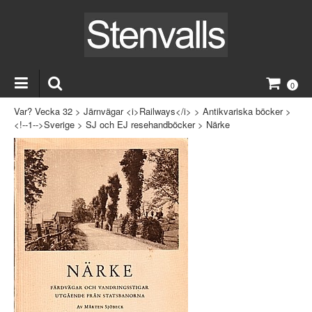
0
Var? Vecka 32
>
Järnvägar <i>Railways</i>
>
Antikvariska böcker
>
<!--1-->Sverige
>
SJ och EJ resehandböcker
>
Närke