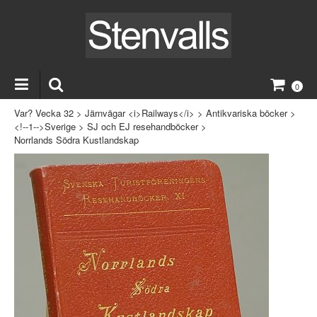
0
Var? Vecka 32
>
Järnvägar <i>Railways</i>
>
Antikvariska böcker
>
<!--1-->Sverige
>
SJ och EJ resehandböcker
>
Norrlands Södra Kustlandskap