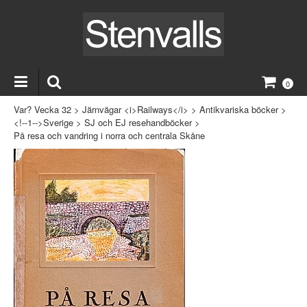
0
Var? Vecka 32
>
Järnvägar <i>Railways</i>
>
Antikvariska böcker
>
<!--1-->Sverige
>
SJ och EJ resehandböcker
>
På resa och vandring i norra och centrala Skåne