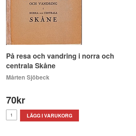
På resa och vandring i norra och
centrala Skåne
Mårten Sjöbeck
70
kr
LÄGG I VARUKORG