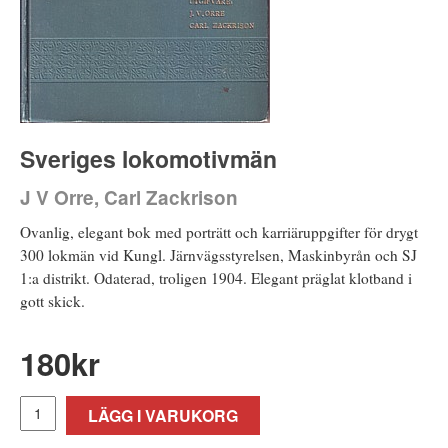
Sveriges lokomotivmän
J V Orre, Carl Zackrison
Ovanlig, elegant bok med porträtt och karriäruppgifter för drygt
300 lokmän vid Kungl. Järnvägsstyrelsen, Maskinbyrån och SJ
1:a distrikt. Odaterad, troligen 1904. Elegant präglat klotband i
gott skick.
180
kr
LÄGG I VARUKORG