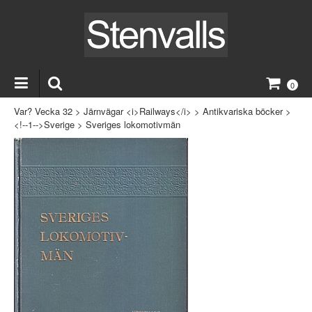
0
Var? Vecka 32
>
Järnvägar <i>Railways</i>
>
Antikvariska böcker
>
<!--1-->Sverige
>
Sveriges lokomotivmän