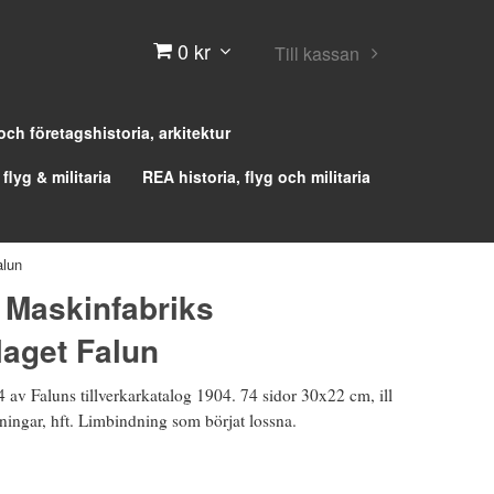
0 kr
Till kassan
 och företagshistoria, arkitektur
 flyg & militaria
REA historia, flyg och militaria
alun
 Maskinfabriks
laget Falun
 av Faluns tillverkarkatalog 1904. 74 sidor 30x22 cm, ill
ningar, hft. Limbindning som börjat lossna.