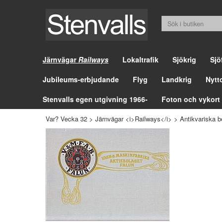
Järnvägar
Railways
Lokaltrafik
Sjökrig
Sjö
Jubileums-erbjudande
Flyg
Landkrig
Nytt
Stenvalls egen utgivning 1966-
Foton och vykort
Var? Vecka 32
>
Järnvägar <i>Railways</i>
>
Antikvariska b