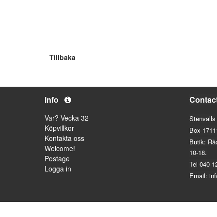
Tillbaka
Info
Contac
Var? Vecka 32
Stenvalls
Köpvillkor
Box 1711
Kontakta oss
Butik: Rå
Welcome!
10-18.
Postage
Tel 040 1
Logga in
Email: in