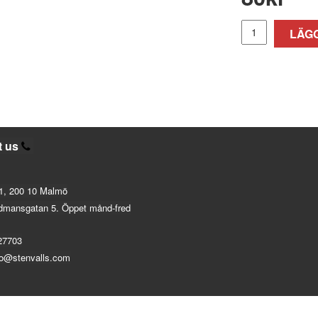
LÄGG
t us
1, 200 10 Malmö
dmansgatan 5. Öppet månd-fred
27703
fo@stenvalls.com