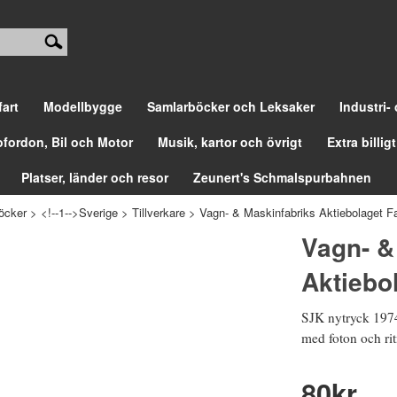
fart
Modellbygge
Samlarböcker och Leksaker
Industri-
ofordon, Bil och Motor
Musik, kartor och övrigt
Extra billigt
Platser, länder och resor
Zeunert's Schmalspurbahnen
öcker
>
<!--1-->Sverige
>
Tillverkare
>
Vagn- & Maskinfabriks Aktiebolaget F
Vagn- &
Aktiebo
SJK nytryck 1974
med foton och rit
80
kr