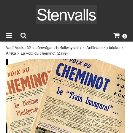
0
Var? Vecka 32
>
Järnvägar <i>Railways</i>
>
Antikvariska böcker
>
Afrika
>
La voix du cheminot (Zaire)