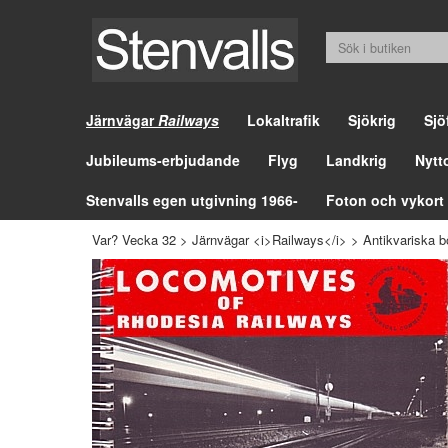
Järnvägar
Railways
Lokaltrafik
Sjökrig
Sjö
Jubileums-erbjudande
Flyg
Landkrig
Nytt
Stenvalls egen utgivning 1966-
Foton och vykort
Var? Vecka 32
>
Järnvägar <i>Railways</i>
>
Antikvariska b