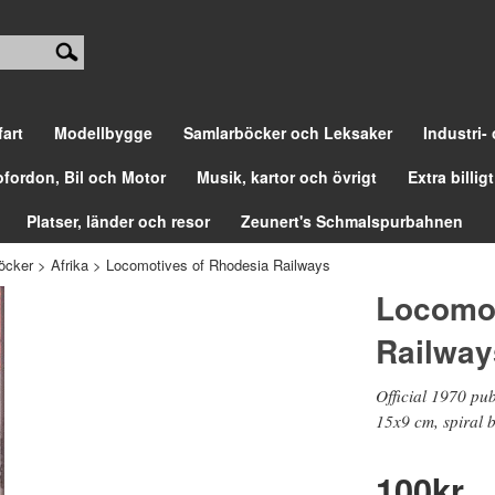
fart
Modellbygge
Samlarböcker och Leksaker
Industri-
ofordon, Bil och Motor
Musik, kartor och övrigt
Extra billigt
Platser, länder och resor
Zeunert's Schmalspurbahnen
öcker
>
Afrika
>
Locomotives of Rhodesia Railways
Locomot
Railway
Official 1970 pu
15x9 cm, spiral 
100
kr