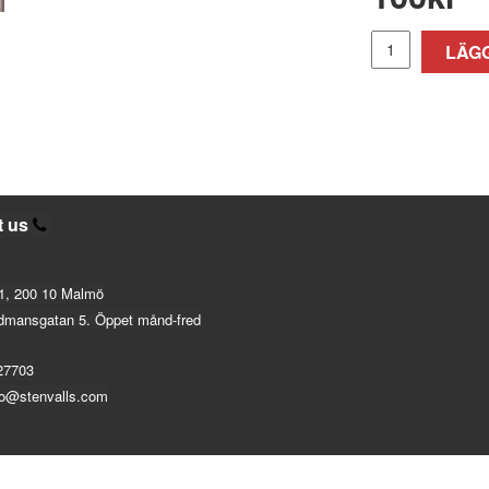
LÄGG
t us
1, 200 10 Malmö
dmansgatan 5. Öppet månd-fred
27703
fo@stenvalls.com