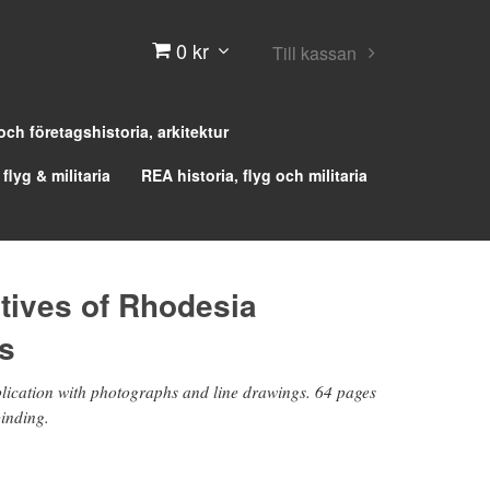
0 kr
Till kassan
 och företagshistoria, arkitektur
 flyg & militaria
REA historia, flyg och militaria
ives of Rhodesia
s
blication with photographs and line drawings. 64 pages
binding.