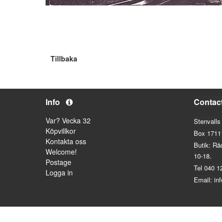
Tillbaka
Info
Contac
Var? Vecka 32
Stenvalls
Köpvillkor
Box 1711
Kontakta oss
Butik: Rå
Welcome!
10-18.
Postage
Tel 040 1
Logga in
Email: in