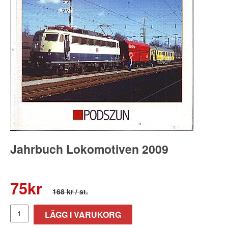
Jahrbuch Lokomotiven 2009
75
kr
168 kr
/ st.
LÄGG I VARUKORG