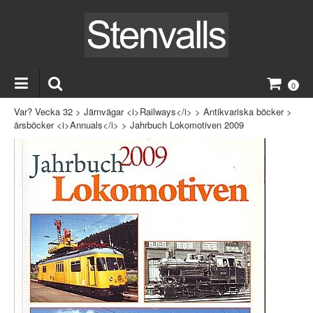
0
Var? Vecka 32
>
Järnvägar <i>Railways</i>
>
Antikvariska böcker
>
årsböcker <i>Annuals</i>
>
Jahrbuch Lokomotiven 2009