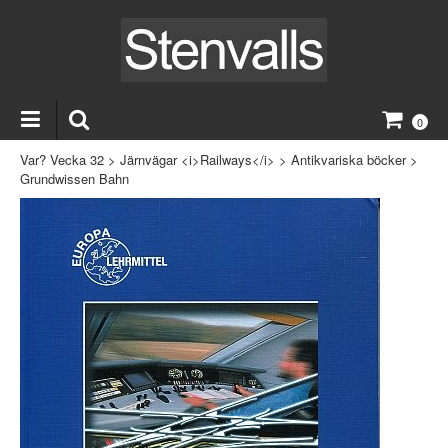
0
Var? Vecka 32
>
Järnvägar <i>Railways</i>
>
Antikvariska böcker
>
Grundwissen Bahn