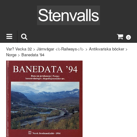
0
Var? Vecka 32
>
Järnvägar <i>Railways</i>
>
Antikvariska böcker
>
Norge
>
Banedata '94