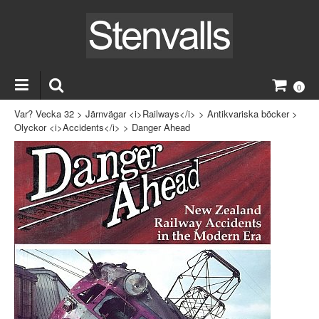
0
Var? Vecka 32
>
Järnvägar <i>Railways</i>
>
Antikvariska böcker
>
Olyckor <i>Accidents</i>
>
Danger Ahead