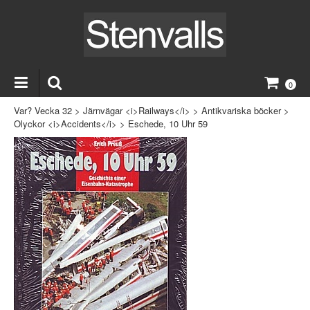
0
Var? Vecka 32
>
Järnvägar <i>Railways</i>
>
Antikvariska böcker
>
Olyckor <i>Accidents</i>
>
Eschede, 10 Uhr 59