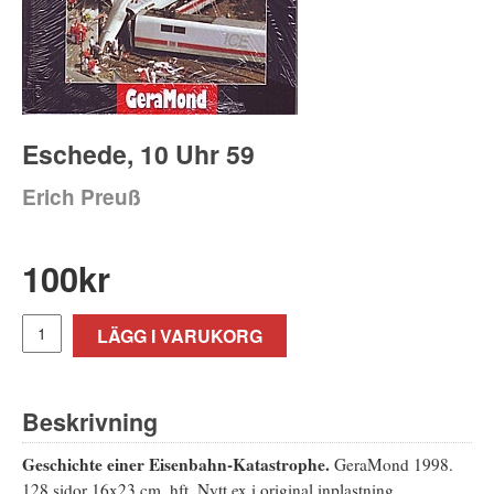
Eschede, 10 Uhr 59
Erich Preuß
100
kr
LÄGG I VARUKORG
Beskrivning
Geschichte einer Eisenbahn-Katastrophe.
GeraMond 1998.
128 sidor 16x23 cm, hft. Nytt ex i original inplastning.